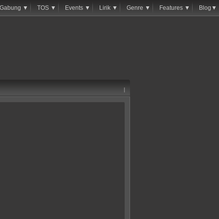
Gabung ▼
TOS ▼
Events ▼
Lirik ▼
Genre ▼
Features ▼
Blog▼
|