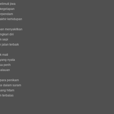
limuti jiwa
kegelapan
terpendam
akhir kehidupan
ban menyakitkan
gkari diri
m sepi
 jalan terbaik
k mati
yang nyata
sa perih
galauan
 para penikam
ke dalam suram
sang hitam
 terbalas