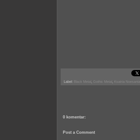
Label:
Black Metal
,
Gothic Metal
,
Ksatria Noesant
0 komentar:
Post a Comment