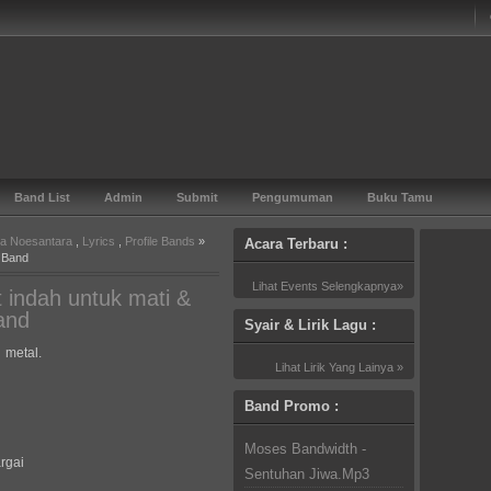
Band List
Admin
Submit
Pengumuman
Buku Tamu
ia Noesantara
,
Lyrics
,
Profile Bands
»
Acara Terbaru :
e Band
Lihat Events Selengkapnya»
 indah untuk mati &
and
Syair & Lirik Lagu :
 metal.
Lihat Lirik Yang Lainya »
Band Promo :
Moses Bandwidth -
rgai
Sentuhan Jiwa.Mp3