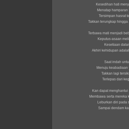
Kesedihan hati menye
Menatap hamparan 
Tersimpan hasrat 
Takkan terungkap hingga 
Terbawa mati menjadi be
Keputus-asaan melin
Kesetiaan dala
Akhiri kehidupan adalah
Saat indah untu
Menuju keabadiaan 
Takkan lagi tersik
Terlepas dari ke
Kan dapat menghantui
Membawa serta mereka 
Leburkan diri pada 
Sampai dendam kan