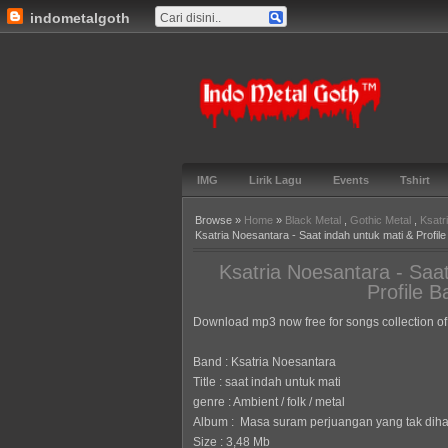
indometalgoth
Indo Metal
Goth™
IMG
Lirik Lagu
Events
Tshirt
Browse »
Home
»
Black Metal
,
Gothic Metal
,
Ksatr
Ksatria Noesantara - Saat indah untuk mati & Profil
Ksatria Noesantara - Saat
Profile B
Download mp3 now free for songs collection of
Band : Ksatria Noesantara
Title : saat indah untuk mati
genre : Ambient / folk / metal
Album : Masa suram perjuangan yang tak diha
Size : 3,48 Mb