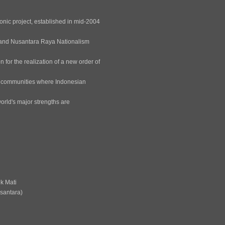
nic project, established in mid-2004
ic and Nusantara Raya Nationalism
 for the realization of a new order of
he communities where Indonesian
orld's major strengths are
k Mati
esantara)