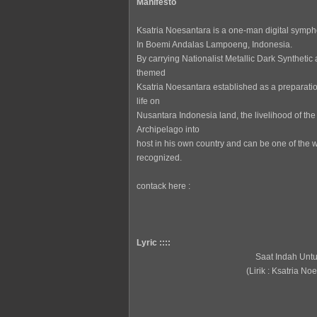
Manifesto
Ksatria Noesantara is a one-man digital sympho
In Boemi Andalas Lampoeng, Indonesia.
By carrying Nationalist Metallic Dark Synthet
themed
Ksatria Noesantara established as a preparation
life on
Nusantara Indonesia land, the livelihood of t
Archipelago into
host in his own country and can be one of the w
recognized.
contack here :
Lyric ::::
Saat Indah Untu
(Lirik : Ksatria No