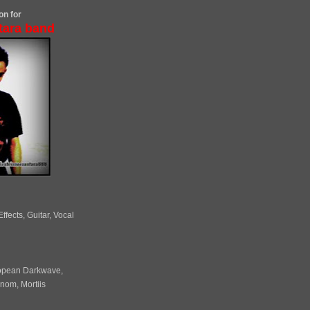
on for
tara band
fects, Guitar, Vocal
ropean Darkwave,
enom, Mortiis