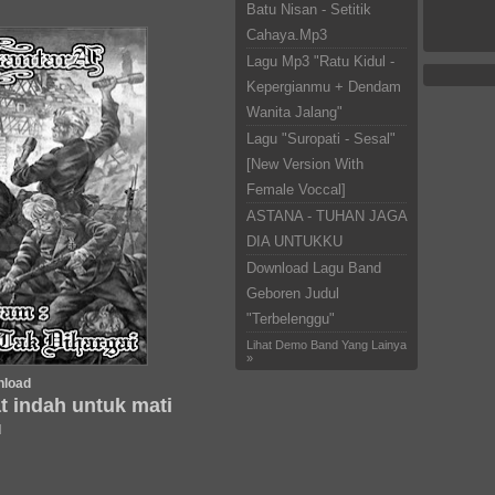
Batu Nisan - Setitik
Cahaya.Mp3
Lagu Mp3 "Ratu Kidul -
Kepergianmu + Dendam
Wanita Jalang"
Lagu "Suropati - Sesal"
[New Version With
Female Voccal]
ASTANA - TUHAN JAGA
DIA UNTUKKU
Download Lagu Band
Geboren Judul
"Terbelenggu"
Lihat Demo Band Yang Lainya
»
nload
t indah untuk mati
d