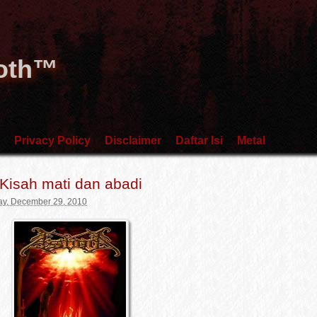
Goth™
Privacy Policy
Disclaimer
Daftar Isi
Metal
 Kisah mati dan abadi
y, December 29, 2010