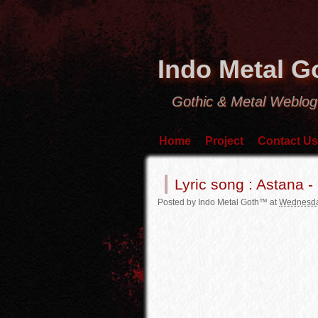
Indo Metal 
Gothic & Metal Weblog
Home
Project
Contact Us
Lyric song : Astana -
Posted by
Indo Metal Goth™
at
Wednesda