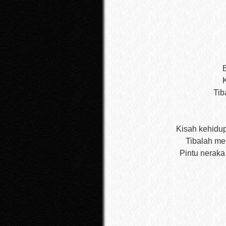
B
Tib
Kisah kehidu
Tibalah me
Pintu neraka