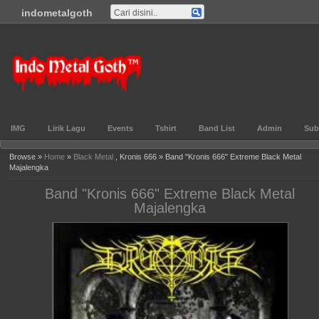
indometalgoth
Gabung ▼
TOS ▼
Events ▼
Lirik ▼
Genre ▼
Features ▼
Blog▼
Indo Metal
Goth™
IMG
Lirik Lagu
Events
Tshirt
Band List
Admin
Sub
Browse »
Home
»
Black Metal
, Kronis 666 » Band "Kronis 666" Extreme Black Metal
Majalengka
Band "Kronis 666" Extreme Black Metal
Majalengka